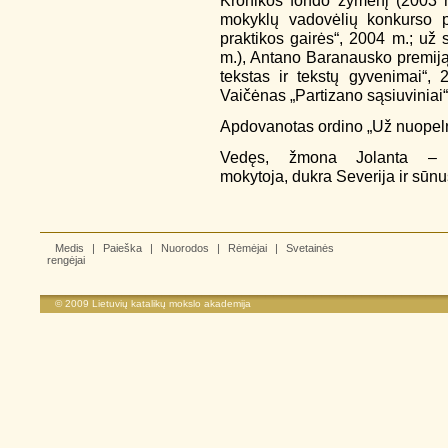
Kronikos fondo žymenį (2003 m
mokyklų vadovėlių konkurso pr
praktikos gairės“, 2004 m.; už 
m.), Antano Baranausko premij
tekstas ir tekstų gyvenimai“,
Vaičėnas „Partizano sąsiuviniai“
Apdovanotas ordino „Už nuopeln
Vedęs, žmona Jolanta – V
mokytoja, dukra Severija ir sūnu
Medis
|
Paieška
|
Nuorodos
|
Rėmėjai
|
Svetainės
rengėjai
© 2009
Lietuvių katalikų mokslo akademija