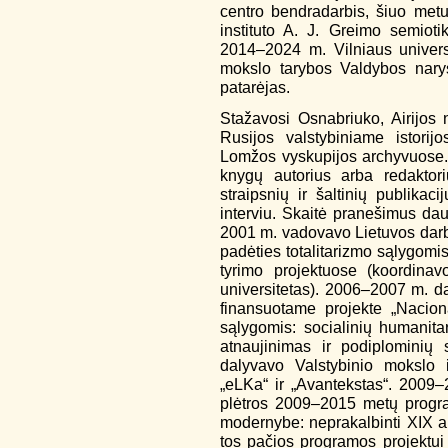
centro bendradarbis, šiuo metu 
instituto A. J. Greimo semiotik
2014–2024 m. Vilniaus univers
mokslo tarybos Valdybos nary
patarėjas.
Stažavosi Osnabriuko, Airijos 
Rusijos valstybiniame istorij
Lomžos vyskupijos archyvuose. P
knygų autorius arba redaktor
straipsnių ir šaltinių publikac
interviu. Skaitė pranešimus da
2001 m. vadovavo Lietuvos darbo
padėties totalitarizmo sąlygomi
tyrimo projektuose (koordina
universitetas). 2006–2007 m. d
finansuotame projekte „Nacion
sąlygomis: socialinių humanita
atnaujinimas ir podiplominių
dalyvavo Valstybinio mokslo i
„eLKa“ ir „Avantekstas“. 2009–
plėtros 2009–2015 metų progra
modernybe: neprakalbinti XIX a.
tos pačios programos projektui 