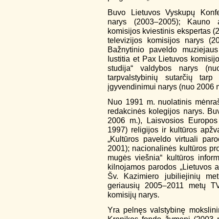
Buvo Lietuvos Vyskupų Konfer
narys (2003–2005); Kauno ar
komisijos kviestinis ekspertas 
televizijos komisijos narys (
Bažnytinio paveldo muziejau
Iustitia et Pax Lietuvos komisi
studija“ valdybos narys (n
tarpvalstybinių sutarčių tar
įgyvendinimui narys (nuo 2006 m
Nuo 1991 m. nuolatinis mėnrašč
redakcinės kolegijos narys. Buv
2006 m.), Laisvosios Europos 
1997) religijos ir kultūros ap
„Kultūros paveldo virtuali pa
2001); nacionalinės kultūros p
mugės viešnia“ kultūros informa
kilnojamos parodos „Lietuvos a
Šv. Kazimiero jubiliejinių me
geriausių 2005–2011 metų TVR
komisijų narys.
Yra pelnęs valstybinę mokslini