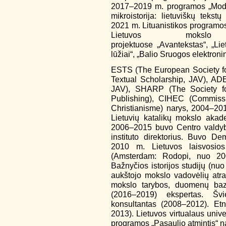
2017–2019 m. programos „Moder
mikroistorija: lietuviškų teks
2021 m. Lituanistikos programos
Lietuvos mokslo 
projektuose „Avantekstas“, „Lie
lūžiai“, „Balio Sruogos elektroni
ESTS (The European Society for
Textual Scholarship, JAV), AD
JAV), SHARP (The Society fo
Publishing), CIHEC (Commissio
Christianisme) narys, 2004–20
Lietuvių katalikų mokslo akad
2006–2015 buvo Centro valdyb
instituto direktorius. Buvo Dem
2010 m. Lietuvos laisvosios 
(Amsterdam: Rodopi, nuo 20
Bažnyčios istorijos studijų (nu
aukštojo mokslo vadovėlių atr
mokslo tarybos, duomenų bazės
(2016–2019) ekspertas. Švi
konsultantas (2008–2012). Etn
2013). Lietuvos virtualaus uni
programos „Pasaulio atmintis“ na