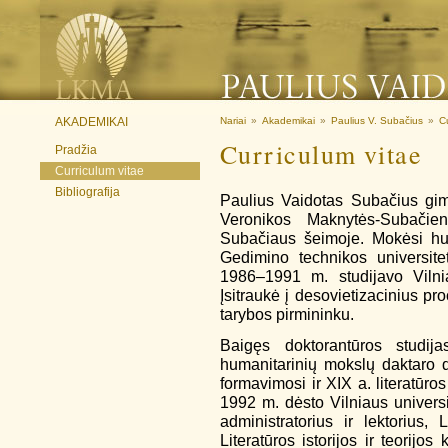
AKADEMIKAI
Nariai
»
Akademikai
»
Paulius V. Subačius
»
C
Curriculum vitae
Pradžia
Curriculum vitae
Bibliografija
Paulius Vaidotas Subačius gim
Veronikos Maknytės-Subačien
Subačiaus šeimoje. Mokėsi huma
Gedimino technikos universitet
1986–1991 m. studijavo Vilniau
Įsitraukė į desovietizacinius 
tarybos pirmininku.
Baigęs doktorantūros studij
humanitarinių mokslų daktaro d
formavimosi ir XIX a. literatūro
1992 m. dėsto Vilniaus universi
administratorius ir lektorius, 
Literatūros istorijos ir teorijos