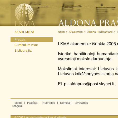
AKADEMIKAI
Nariai
»
Akademikai
»
Aldona Prašmantaitė
»
Pradžia
LKMA akademike išrinkta 2006 
Curriculum vitae
Bibliografija
Istorikė, habilituotoji humanitar
vyresnioji mokslo darbuotoja.
Moksliniai interesai: Lietuvos k
Lietuvos krikščionybės istorija n
El. p.: aldopras@post.skynet.lt.
Medis
|
Paieška
|
Nuorodos
|
Rėmėjai
|
Svetainės
rengėjai
© 2009
Lietuvių katalikų mokslo akademija