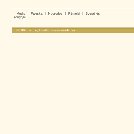
Medis
|
Paieška
|
Nuorodos
|
Rėmėjai
|
Svetainės
rengėjai
© 2009
Lietuvių katalikų mokslo akademija