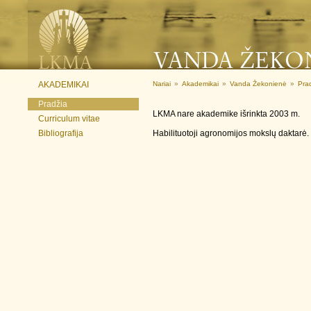
AKADEMIKAI
Nariai
»
Akademikai
»
Vanda Žekonienė
»
Pra
Pradžia
LKMA nare akademike išrinkta 2003 m.
Curriculum vitae
Bibliografija
Habilituotoji agronomijos mokslų daktarė.