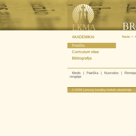
AKADEMIKAI
Nariai
»
Pradžia
Curriculum vitae
Bibliografija
Medis
|
Paieška
|
Nuorodos
|
Rėmėja
rengėjai
© 2009
Lietuvių katalikų mokslo akademija