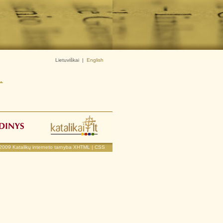
Lietuviškai
|
English
 2009
Katalikų interneto tarnyba
XHTML
|
CSS