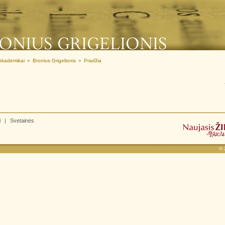
Akademikai
»
Bronius Grigelionis
»
Pradžia
i
|
Svetainės
©