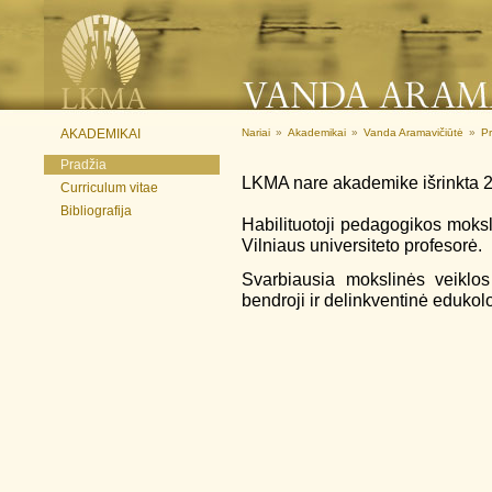
AKADEMIKAI
Nariai
»
Akademikai
»
Vanda Aramavičiūtė
»
Pr
Pradžia
LKMA nare akademike išrinkta 
Curriculum vitae
Bibliografija
Habilituotoji pedagogikos moksl
Vilniaus universiteto profesorė.
Svarbiausia mokslinės veiklos 
bendroji ir delinkventinė edukolo