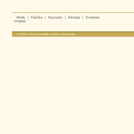
Medis
|
Paieška
|
Nuorodos
|
Rėmėjai
|
Svetainės
rengėjai
© 2009
Lietuvių katalikų mokslo akademija