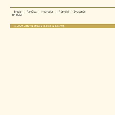
Medis
|
Paieška
|
Nuorodos
|
Rėmėjai
|
Svetainės
rengėjai
© 2009
Lietuvių katalikų mokslo akademija