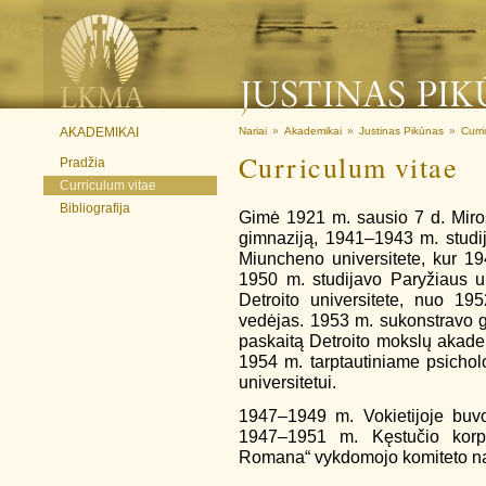
AKADEMIKAI
Nariai
»
Akademikai
»
Justinas Pikūnas
»
Curri
Curriculum vitae
Pradžia
Curriculum vitae
Bibliografija
Gimė 1921 m. sausio 7 d. Miro
gimnaziją, 1941–1943 m. studi
Miuncheno universitete, kur 194
1950 m. studijavo Paryžiaus u
Detroito universitete, nuo 19
vedėjas. 1953 m. sukonstravo g
paskaitą Detroito mokslų akademi
1954 m. tarptautiniame psichol
universitetui.
1947–1949 m. Vokietijoje buvo
1947–1951 m. Kęstučio korp
Romana“ vykdomojo komiteto na