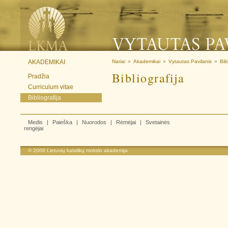
AKADEMIKAI
Nariai
»
Akademikai
»
Vytautas Pavilanis
»
Bib
Bibliografija
Pradžia
Curriculum vitae
Bibliografija
Medis
|
Paieška
|
Nuorodos
|
Rėmėjai
|
Svetainės
rengėjai
© 2009
Lietuvių katalikų mokslo akademija