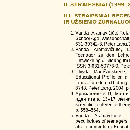
II. STRAIPSNIAI (1999–
II.I. STRAIPSNIAI RE
IR UŽSIENIO ŽURNALUO
Vanda Aramavičiūtė.Relat
School Age. Wissenschaft
631-39342-3. Peter Lang, 
Vanda Aramavičiūtė, E
Teenager zu den Lehre
Entwicklung // Bildung im 
ISSN 3-631-50773-9. Peter
Elvyda Martišauskienė,
Educational Profile on a 
Innovation durch Bildung.
8748. Peter Lang, 2004, p
Арамавичюте В, Мартиш
идентитета 13–17 летни
scientific conference theor
p. 558–564.
Vanda Aramaviciute, E
peculiarities of teenagers
als Lebensreform Educat