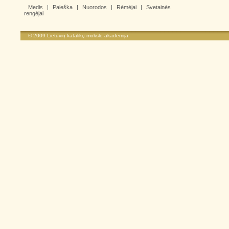
Medis
|
Paieška
|
Nuorodos
|
Rėmėjai
|
Svetainės
rengėjai
© 2009
Lietuvių katalikų mokslo akademija