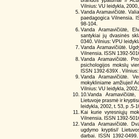
brandos ypatumai // Act
Vilnius: VU leidykla, 2000, 
Vanda Aramavičiūtė. Valia i
paedagogica Vilnensia. IS
98-104.
Vanda Aramavičiūtė, Elv
santykiai jų dvasinės sk
0340. Vilnius: VPU leidykla
Vanda Aramavičiūtė. Ugdy
Vilnensia. ISSN 1392-5016.
Vanda Aramavičiūtė. Pro
psichologijos mokslų vie
ISSN 1392-639X . Vilnius: V
Vanda Aramavičiūtė. Ver
mokykliniame amžiuje// A
Vilnius: VU leidykla, 2002,
10.Vanda Aramavičiūtė,
Lietuvoje prasmė ir krypt
leidykla, 2002, t. 53, p .5-1
Kai kurie vyresniųjų mok
Vilnensia. ISSN 1392-5016.
Vanda Aramavičiūtė. Dva
ugdymo kryptis// Lietuv
darbai. ISSN 1392-0499. V