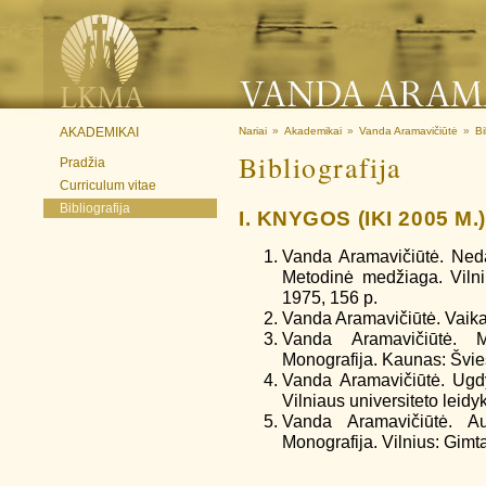
AKADEMIKAI
Nariai
»
Akademikai
»
Vanda Aramavičiūtė
»
Bi
Bibliografija
Pradžia
Curriculum vitae
Bibliografija
I. KNYGOS (IKI 2005 M.)
Vanda Aramavičiūtė. Neda
Metodinė medžiaga. Vilniu
1975, 156 p.
Vanda Aramavičiūtė. Vaika
Vanda Aramavičiūtė. M
Monografija. Kaunas: Švie
Vanda Aramavičiūtė. Ugd
Vilniaus universiteto leidy
Vanda Aramavičiūtė. A
Monografija. Vilnius: Gimt