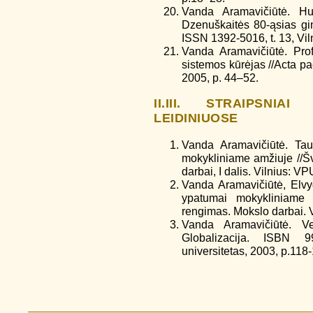
Vanda Aramavičiūtė. Hu
Dzenuškaitės 80-ąsias gi
ISSN 1392-5016, t. 13, Vil
Vanda Aramavičiūtė. Pr
sistemos kūrėjas //Acta p
2005, p. 44–52.
II.III. STRAIPSNI
LEIDINIUOSE
Vanda Aramavičiūtė. Tau
mokykliniame amžiuje //Šv
darbai, I dalis. Vilnius: V
Vanda Aramavičiūtė, Elvyd
ypatumai mokykliniame 
rengimas. Mokslo darbai. V
Vanda Aramavičiūtė. Ver
Globalizacija. ISBN 99
universitetas, 2003, p.118