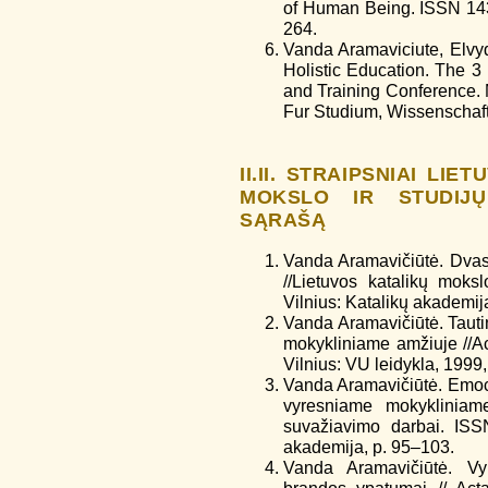
of Human Being. ISSN 143
264.
Vanda Aramaviciute, Elvyda
Holistic Education. The 3 
and Training Conference.
Fur Studium, Wissenschaf
II.II. STRAIPSNIAI LI
MOKSLO IR STUDIJŲ
SĄRAŠĄ
Vanda Aramavičiūtė. Dvasi
//Lietuvos katalikų mok
Vilnius: Katalikų akademij
Vanda Aramavičiūtė. Taut
mokykliniame amžiuje //A
Vilnius: VU leidykla, 1999, 
Vanda Aramavičiūtė. Emoci
vyresniame mokykliniame
suvažiavimo darbai. ISS
akademija, p. 95–103.
Vanda Aramavičiūtė. Vy