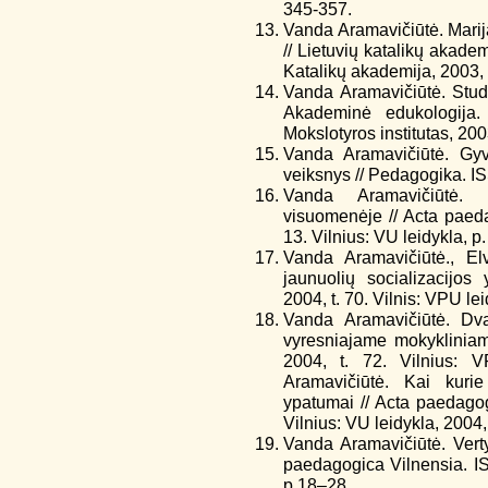
345-357.
Vanda Aramavičiūtė. Marija
// Lietuvių katalikų akade
Katalikų akademija, 2003, 
Vanda Aramavičiūtė. Stud
Akademinė edukologija.
Mokslotyros institutas, 200
Vanda Aramavičiūtė. Gy
veiksnys // Pedagogika. IS
Vanda Aramavičiūtė. 
visuomenėje // Acta paed
13. Vilnius: VU leidykla, p
Vanda Aramavičiūtė., El
jaunuolių socializacijo
2004, t. 70. Vilnis: VPU le
Vanda Aramavičiūtė. Dva
vyresniajame mokyklinia
2004, t. 72. Vilnius: 
Aramavičiūtė. Kai kuri
ypatumai // Acta paedagog
Vilnius: VU leidykla, 2004
Vanda Aramavičiūtė. Ver
paedagogica Vilnensia. IS
p.18–28.