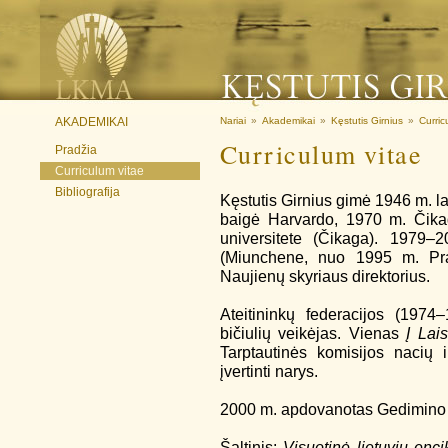
AKADEMIKAI
Nariai
»
Akademikai
»
Kęstutis Girnius
»
Curric
Curriculum vitae
Pradžia
Curriculum vitae
Bibliografija
Kęstutis Girnius gimė 1946 m. la
baigė Harvardo, 1970 m. Čikag
universitete (Čikaga). 1979
(Miunchene, nuo 1995 m. Pra
Naujienų skyriaus direktorius.
Ateitininkų federacijos (1974
bičiulių veikėjas. Vienas
Į Lai
Tarptautinės komisijos nacių 
įvertinti narys.
2000 m. apdovanotas Gedimino II
Šaltinis:
Visuotinė lietuvių enci