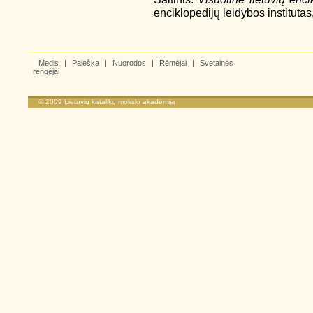
enciklopedijų leidybos instituta
Medis
|
Paieška
|
Nuorodos
|
Rėmėjai
|
Svetainės
rengėjai
© 2009
Lietuvių katalikų mokslo akademija