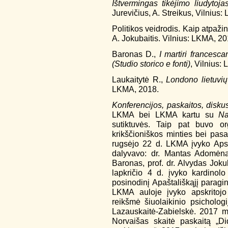
Ištvermingas tikėjimo liudytoja
Jurevičius, A. Streikus, Vilnius
Politikos veidrodis. Kaip atpažin
A. Jokubaitis. Vilnius: LKMA, 20
Baronas D.,
I martiri francesca
(Studio storico e fonti)
, Vilnius:
Laukaitytė R.,
Londono lietuvių
LKMA, 2018.
Konferencijos, paskaitos, diskus
LKMA bei LKMA kartu su
Na
sutiktuvės. Taip pat buvo orga
krikščioniškos minties bei pasa
rugsėjo 22 d. LKMA įvyko Apsk
dalyvavo: dr. Mantas Adomėnas
Baronas, prof. dr. Alvydas Joku
lapkričio 4 d. įvyko kardinol
posinodinį Apaštališkąjį parag
LKMA auloje įvyko apskritojo 
reikšmė šiuolaikinio psichologi
Lazauskaitė-Zabielskė. 2017 m
Norvaišas skaitė paskaitą „D