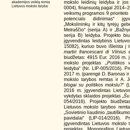
mokslo leidinių leidyba ir jo
akademijos veiklą remia
Lietuvos mokslo taryba
0004), finansuotą pagal 2014–2
veiksmų programos 9 prioriteto 
potencialo didinimas“ įgy
„Mokslininkų ir kitų tyrėjų geb
Metraščio“ (serija A) ir „Bažny
serija B) leidyba. Projekto b
įgyvendintas leidybinis Lietuv
15082), kuriuo buvo išleista į 
martiri francescani di Vilnius
biudžetas: 4915 Eur. 2016 m. 
mokslo projektas ,,
Politikos 
leidyba“ (Nr. LIP-005/2016). Pr
2017 m. (parengė D. Baronas ir 
mokslo tarybos remtas ir A. J
blogai su politikos mokslu?
“ (
2016 m. įgyvendintas Lietuvos
vykdytas sklaidos projektas „
Šv.
054/2016). Projekto biudžet
Lietuvos mokslo tarybos remta
„Sovietinio liaudinio „tautiškum
pavidalai“ (LIP-014/2016).
įgyvendintas Lietuvos mokslo t
projektas ,,Monografijos
Lietu