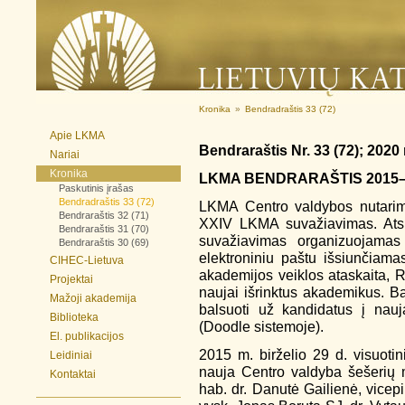
Kronika
»
Bendradraštis 33 (72)
Apie LKMA
Bendraraštis Nr. 33 (72); 2020
Nariai
Kronika
LKMA BENDRARAŠTIS 2015–
Paskutinis įrašas
Bendradraštis 33 (72)
LKMA Centro valdybos nutarim
Bendraraštis 32 (71)
XXIV LKMA suvažiavimas. Atsiž
Bendraraštis 31 (70)
suvažiavimas organizuojama
Bendraraštis 30 (69)
elektroniniu paštu išsiunčiam
CIHEC-Lietuva
akademijos veiklos ataskaita, R
Projektai
naujai išrinktus akademikus. Ba
Mažoji akademija
balsuoti už kandidatus į nauj
Biblioteka
(Doodle sistemoje).
El. publikacijos
2015 m. birželio 29 d. visuot
Leidiniai
nauja Centro valdyba šešerių m
Kontaktai
hab. dr. Danutė Gailienė, vicepi