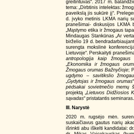
greitintuvas“. 2017 m. balandži
tema: „Dirbtinis intelektas: žmo
paveikslą jis sukūrė jį“. Preleg
d. įvyko metinis LKMA narių sus
pranešimai- diskusijos LKMA bū
„Mąstymo etika ir žmogaus tapat
Mindaugas Stankūnas „Ar verta 
birželio 19 d. bendradarbiaujan
surengta mokslinė konferenci
Lietuvoje“. Perskaityti pranešima
antropologija kaip žmogaus
„
Ekonomika ir žmogaus orum
Žmogaus orumas Bažnyčioje
; 
ugdymo – savitikslio žmoga
„
Gydytojas ir žmogaus orumas
pėdsakai sovietmečio memų š
projektą „
Lietuvos Didžiosios K
sąvadas
“ pristatantis seminaras.
III. Narystė
2020 m. rugsėjo mėn. sureng
suskaičiavus gautus narių aka
išrinkti abu iškelti kandidatai: 
dr. Mikas Vaicekauskas (human