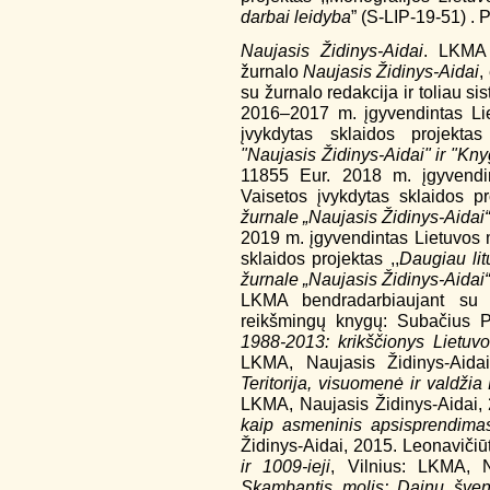
darbai leidyba
” (S-LIP-19-51) . 
Naujasis Židinys-Aidai
. LKMA 
žurnalo
Naujasis Židinys-Aidai
,
su žurnalo redakcija ir toliau si
2016–2017 m. įgyvendintas Lie
įvykdytas sklaidos projektas
"Naujasis Židinys-Aidai" ir "Kny
11855 Eur. 2018 m. įgyvendin
Vaisetos įvykdytas sklaidos pr
žurnale „Naujasis Židinys-Aidai
2019 m. įgyvendintas Lietuvos m
sklaidos projektas ,,
Daugiau lit
žurnale „Naujasis Židinys-Aidai
LKMA bendradarbiaujant su 
reikšmingų knygų: Subačius 
1988-2013: krikščionys Lietu
LKMA, Naujasis Židinys-Aida
Teritorija, visuomenė ir valdžia
LKMA, Naujasis Židinys-Aidai, 
kaip asmeninis apsisprendimas
Židinys-Aidai, 2015. Leonavičiūt
ir 1009-ieji
, Vilnius: LKMA, N
Skambantis molis: Dainų šventė