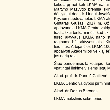
laikotarpį net keli LKMA nari
Martyno Mažvydo premija skirt
dėstytojui doc. dr. Liudui Jovai
Kryžiumi apdovanotas LKMA aka
Gintaras Grušas; 2017 m.
Už 
apdovanota LKMA Centro valdyb
tradiciškai tenka minėti, kad t
turėti aktyvaus LKMA nario st
raginame būti aktyvesniais LKMA
leidinius. Artėjančios LKMA 10
apgalvoti Akademijos veiklą, ieš
jos narių ratą.
Šiuo pandemijos laikotarpiu, ku
ypatingai linkime visiems jėgų 
Akad. prof. dr. Danutė Gailienė
LKMA Centro valdybos pirminin
Akad. dr. Darius Baronas
LKMA mokslinis sekretorius