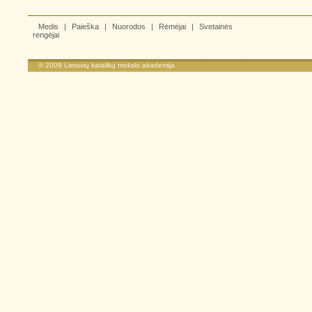
Medis
|
Paieška
|
Nuorodos
|
Rėmėjai
|
Svetainės
rengėjai
© 2009
Lietuvių katalikų mokslo akademija