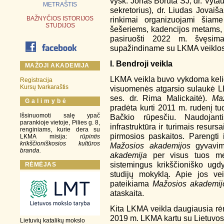
vysk. Jonas Boruta SJ, dr. Vyta
METRAŠTIS
sekretorius), dr. Liudas Jovaiš
BAŽNYČIOS ISTORIJOS
rinkimai organizuojami šiam
STUDIJOS
šešeriems, kadencijos metams, 
pasiruošti 2022 m. švęsim
supažindiname su LKMA veiklos
I. Bendroji veikla
MAŽOJI AKADEMIJA
LKMA veikla buvo vykdoma kelios
Registracija
Kursų tvarkaraštis
visuomenės atgarsio sulaukė 
ses. dr. Rima Malickaitė).
Ma
G a l i m y b ė
pradėta kurti 2011 m. rudenį tu
Išsinuomoti salę ypač
Bačkio rūpesčiu. Naudojant
parankioje vietoje, Pilies g. 8,
infrastruktūra ir turimais resur
renginiams, kurie dera su
pirmosios paskaitos. Parengti i
LKMA misija:
rūpintis
krikščioniškosios kultūros
Mažosios akademijos
gyvavim
branda.
akademija
per visus tuos met
sistemingus krikščioniško ugd
RĖMĖJAS
studijų mokyklą. Apie jos v
pateikiama
Mažosios akademij
ataskaita.
Kita LKMA veikla daugiausia rėm
2019 m. LKMA kartu su Lietuvos
Lietuvių katalikų mokslo