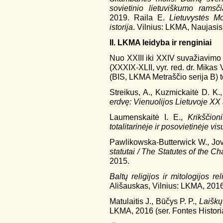
sovietinio lietuviškumo ramsči
2019. Raila E.
Lietuvystės M
istorija
. Vilnius: LKMA, Naujasis
II. LKMA leidyba ir renginiai
Nuo XXIII iki XXIV suvažiavimo i
(XXXIX-XLII, vyr. red. dr. Mikas
(BIS, LKMA Metraščio serija B) t
Streikus, A., Kuzmickaitė D. K
erdvę: Vienuolijos Lietuvoje XX 
Laumenskaitė I. E.,
Krikščion
totalitarinėje ir posovietinėje v
Pawlikowska-Butterwick W., Jov
statutai / The Statutes of the C
2015.
Baltų religijos ir mitologijos r
Ališauskas, Vilnius: LKMA, 2016
Matulaitis J., Būčys P. P.,
Laiškų
LKMA, 2016 (ser. Fontes Histori