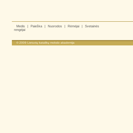
Medis
|
Paieška
|
Nuorodos
|
Rėmėjai
|
Svetainės
rengėjai
© 2009
Lietuvių katalikų mokslo akademija