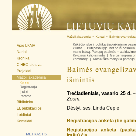
Mažoji akademija
»
Kursai
»
Baimės evangelizav
Krikščionybė ir politika šiuolaikiniame pasa
Apie LKMA
klubas
|
Būti pasaulyje, bet ne iš pasaulio
Nariai
mano balsą: Pakopų psalmės – atsidavimo
Kryžiaus kelio išmintis
|
Geroji naujiena p
Kronika
kambarėlį“
|
Katalikiška mokykla parapijai 
CIHEC-Lietuva
Baimės evangelizav
Projektai
išmintis
Mažoji akademija
Kursai
Registracija
Įrašai
Trečiadieniais, vasario 25 d. 
Parama
Zoom
.
Biblioteka
Dėstyt. ses. Linda Ceple
El. publikacijos
Leidiniai
Registracijos anketa (be galim
Kontaktai
Registracijos anketa (paska
METRAŠTIS
įrašų)
čia
.