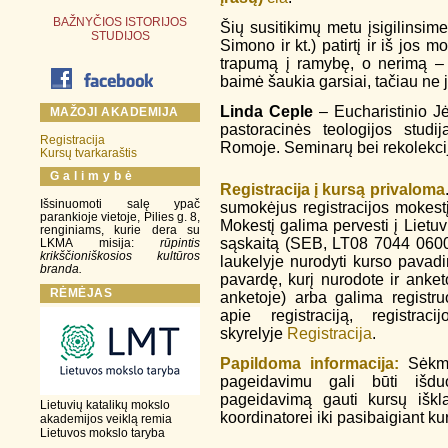
BAŽNYČIOS ISTORIJOS
Šių susitikimų metu įsigilinsime
STUDIJOS
Simono ir kt.) patirtį ir iš jos
trapumą į ramybę, o nerimą – 
baimė šaukia garsiai, tačiau ne 
Linda Ceple
– Eucharistinio Jė
MAŽOJI AKADEMIJA
pastoracinės teologijos studi
Registracija
Romoje. Seminarų bei rekolekci
Kursų tvarkaraštis
G a l i m y b ė
Registracija
į kursą privaloma
Išsinuomoti salę ypač
sumokėjus registracijos mokestį
parankioje vietoje, Pilies g. 8,
Mokestį galima pervesti į Lietu
renginiams, kurie dera su
sąskaitą (SEB, LT08 7044 0600
LKMA misija:
rūpintis
krikščioniškosios kultūros
laukelyje nurodyti kurso pavadi
branda.
pavardę, kurį nurodote ir anket
RĖMĖJAS
anketoje) arba galima registr
apie registraciją, registrac
skyrelyje
Registracija
.
Papildoma informacija:
Sėkmi
pageidavimu gali būti išd
pageidavimą gauti kursų iškl
Lietuvių katalikų mokslo
koordinatorei iki pasibaigiant kur
akademijos veiklą remia
Lietuvos mokslo taryba