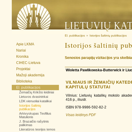
El. publikacijos
»
Istorijos šaltinių publikacijos
Istorijos šaltinių pu
Apie LKMA
Nariai
Kronika
Senosios parapijų vizitacijos yra skelbi
CIHEC-Lietuva
Projektai
Wioletta Pawlikowska-Butterwick ir Liu
Mažoji akademija
Biblioteka
VILNIAUS IR ŽEMAIČIŲ KATED
KAPITULŲ STATUTAI
El. publikacijos
Žemaičių Krikšto leidiniai
Vilnius: Lietuvių katalikų mokslo akade
Lietuvos dvasininkai
416 p., iliustr.
LDK vienuoliai katalikai
Istorijos šaltinių
ISBN 978-9986-592-82-2
publikacijos
Arkivyskupas Teofilius
Visas leidinys PDF
Matulionis
J. Brazaičio rašytinis
palikimas
Literatūros teorijos temos