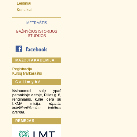
Leidiniai
Kontaktai
METRAŠTIS
BAŽNYČIOS ISTORIJOS
STUDIJOS
MAŽOJI AKADEMIJA
Registracija
Kursų tvarkaraštis
G a l i m y b ė
Išsinuomoti salę ypač
parankioje vietoje, Pilies g. 8,
renginiams, kurie dera su
LKMA misija:
rūpintis
krikščioniškosios kultūros
branda.
RĖMĖJAS