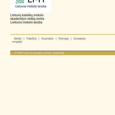
Lietuvių katalikų mokslo
akademijos veiklą remia
Lietuvos mokslo taryba
Medis
|
Paieška
|
Nuorodos
|
Rėmėjai
|
Svetainės
rengėjai
© 2009
Lietuvių katalikų mokslo akademija