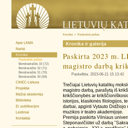
Kronika
»
Paskutinis įrašas
Apie LKMA
Kronika ir galerija
Nariai
Paskirta 2023 m. 
Kronika
Paskutinis įrašas
magistro darbą kri
Bendradraštis 33 (72)
Bendraraštis 32 (71)
Bendraraštis 31 (70)
Paskelbta: 2023-06-21 15:13:42
Bendraraštis 30 (69)
CIHEC-Lietuva
Trečiajai Lietuvių katalikų mok
Projektai
magistro darbą, parašytą iš krik
Mažoji akademija
krikščionybės ar krikščioniškosi
Biblioteka
istorijos, klasikinės filologijos,
darbai, apginti Vytauto Didžiojo 
El. publikacijos
muzikos ir teatro akademijoje.
Leidiniai
Premija paskirta Vilniaus univers
Kontaktai
Steponavičiūtei už darbą "Sakral