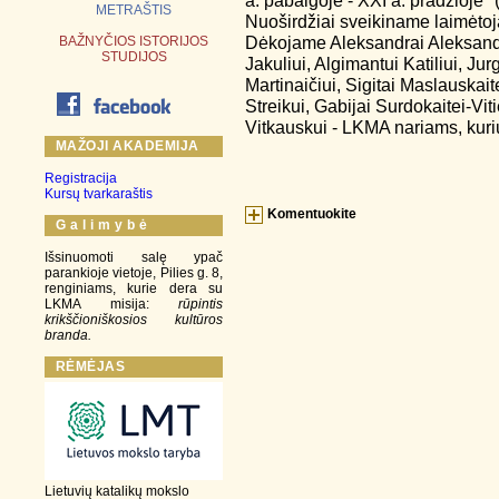
a. pabaigoje - XXI a. pradžioje" 
METRAŠTIS
Nuoširdžiai sveikiname laimėtoj
Dėkojame Aleksandrai Aleksandra
BAŽNYČIOS ISTORIJOS
STUDIJOS
Jakuliui, Algimantui Katiliui, Jur
Martinaičiui, Sigitai Maslauskai
Streikui, Gabijai Surdokaitei-Vit
Vitkauskui - LKMA nariams, kurių
MAŽOJI AKADEMIJA
Registracija
Kursų tvarkaraštis
Komentuokite
G a l i m y b ė
Išsinuomoti salę ypač
parankioje vietoje, Pilies g. 8,
renginiams, kurie dera su
LKMA misija:
rūpintis
krikščioniškosios kultūros
branda.
RĖMĖJAS
Lietuvių katalikų mokslo