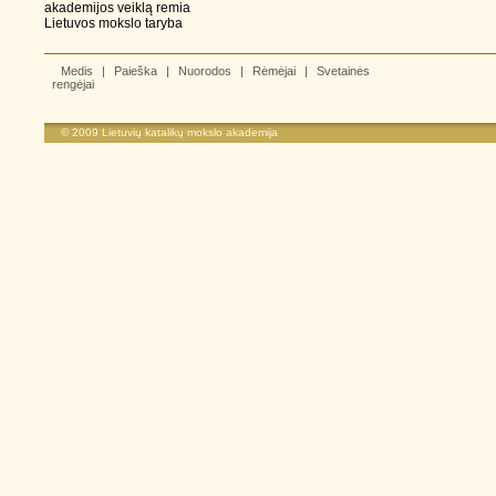
akademijos veiklą remia
Lietuvos mokslo taryba
Medis
|
Paieška
|
Nuorodos
|
Rėmėjai
|
Svetainės
rengėjai
© 2009
Lietuvių katalikų mokslo akademija