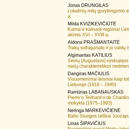
Jonas
DRUNGILAS
Lokalinių mitų gyvybingumo atv
a.
Milda
KVIZIKEVIČIŪTĖ
Kalnai ir kalnuoti regionai Li
akimis XVI – XVIII a.
Aldona
PRAŠMANTAITĖ
Trakų sufraganato ir jo valdų i
Algimantas
KATILIUS
Seinų (Augustavo) vyskupijos a
narių charakteristikos metme
Dangiras
MAČIULIS
Visuomeniniai teismai kaip to
Lietuvoje (1918 – 1940)
Ramūnas
LABANAUSKAS
Pierre‘o Teilhard‘o de Chardi
mokykla (1975–1993)
Neringa
MARKEVIČIENĖ
Balio Sruogos laiškai Juozapui
Linas
ŠIPAVIČIUS
Evangelijos pagal Morkų leksi