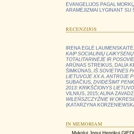
EVANGELIJOS PAGAL MORKŲ 
ARAMĖJIZMAI LYGINANT SU 
RECENZIJOS
IRENA EGLĖ LAUMENSKAITĖ
KAIP SOCIALINIŲ LAIKYSEN
TOTALITARINĖJE IR POSOVI
ARŪNAS STREIKUS, DALIA K
ŠIMKŪNAS,
IŠ SOVIETINĖS P
LIETUVOJE XX A. ANTROJE 
SUBAČIUS,
DVIDEŠIMT PENKE
2013: KRIKŠČIONYS LIETUVOS
VILNIUS, 2015; ALINA ZAVAD
WILEŃSZCZYŹNIE W OKRESI
(KATARZYNA KORZENIEWSK
IN MEMORIAM
Mykolui Jonui Henrikui GIE