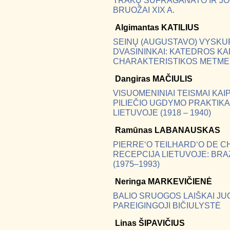
TRAKŲ SUFRAGANATO IR JO
BRUOŽAI XIX A.
Algimantas
KATILIUS
SEINŲ (AUGUSTAVO) VYSKUP
DVASININKAI: KATEDROS KA
CHARAKTERISTIKOS METM
Dangiras
MAČIULIS
VISUOMENINIAI TEISMAI KA
PILIEČIO UGDYMO PRAKTIK
LIETUVOJE (1918 – 1940)
Ramūnas
LABANAUSKAS
PIERRE‘O TEILHARD‘O DE C
RECEPCIJA LIETUVOJE: BR
(1975–1993)
Neringa
MARKEVIČIENĖ
BALIO SRUOGOS LAIŠKAI JU
PAREIGINGOJI BIČIULYSTĖ
Linas
ŠIPAVIČIUS