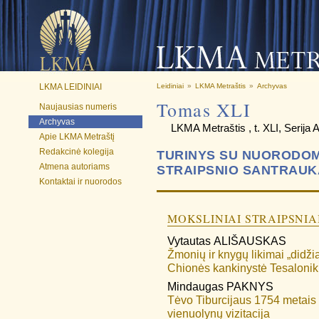
LKMA LEIDINIAI
Leidiniai
»
LKMA Metraštis
»
Archyvas
Tomas XLI
Naujausias numeris
Archyvas
LKMA Metraštis , t. XLI, Serija A
Apie LKMA Metraštį
Redakcinė kolegija
TURINYS SU NUORODOMI
Atmena autoriams
STRAIPSNIO SANTRAUK
Kontaktai ir nuorodos
MOKSLINIAI STRAIPSNIA
Vytautas
ALIŠAUSKAS
Žmonių ir knygų likimai „didži
Chionės kankinystė Tesaloni
Mindaugas
PAKNYS
Tėvo Tiburcijaus 1754 metais 
vienuolynų vizitacija