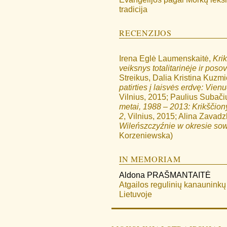
tradicija
RECENZIJOS
Irena Eglė Laumenskaitė,
Kri
veiksnys totalitarinėje ir pos
Streikus, Dalia Kristina Kuz
patirties į laisvės erdvę: Vien
Vilnius, 2015; Paulius Subači
metai, 1988 – 2013: Krikščion
2
, Vilnius, 2015; Alina Zavad
Wileńszczyźnie w okresie so
Korzeniewska)
IN MEMORIAM
Aldona
PRAŠMANTAITĖ
Atgailos regulinių kanauninkų
Lietuvoje