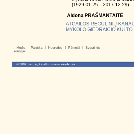
(1929-01-25 – 2017-12-29)
Aldona
PRAŠMANTAITĖ
ATGAILOS REGULINIŲ KANA
MYKOLO GIEDRAIČIO KULTO 
Medis
|
Paieška
|
Nuorodos
|
Rėmėjai
|
Svetainės
rengėjai
© 2009
Lietuvių katalikų mokslo akademija