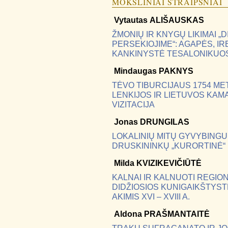
MOKSLINIAI STRAIPSNIAI
Vytautas
ALIŠAUSKAS
ŽMONIŲ IR KNYGŲ LIKIMAI „
PERSEKIOJIME“: AGAPĖS, I
KANKINYSTĖ TESALONIKUO
Mindaugas
PAKNYS
TĖVO TIBURCIJAUS 1754 ME
LENKIJOS IR LIETUVOS KAM
VIZITACIJA
Jonas
DRUNGILAS
LOKALINIŲ MITŲ GYVYBINGU
DRUSKININKŲ „KURORTINĖ“ P
Milda
KVIZIKEVIČIŪTĖ
KALNAI IR KALNUOTI REGIO
DIDŽIOSIOS KUNIGAIKŠTYS
AKIMIS XVI – XVIII A.
Aldona
PRAŠMANTAITĖ